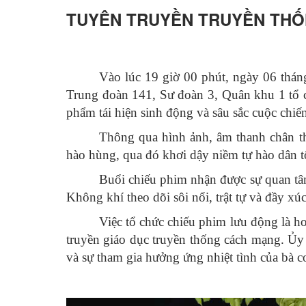
TUYÊN TRUYỀN TRUYỀN THỐN
Vào lúc 19 giờ 00 phút, ngày 06 thá
Trung đoàn 141, Sư đoàn 3, Quân khu 1 tổ 
phẩm tái hiện sinh động và sâu sắc cuộc chi
Thông qua hình ảnh, âm thanh chân th
hào hùng, qua đó khơi dậy niềm tự hào dân tộc
Buổi chiếu phim nhận được sự quan tâm
Không khí theo dõi sôi nổi, trật tự và đầy x
Việc tổ chức chiếu phim lưu động là h
truyền giáo dục truyền thống cách mạng. Ủy
và sự tham gia hưởng ứng nhiệt tình của bà c