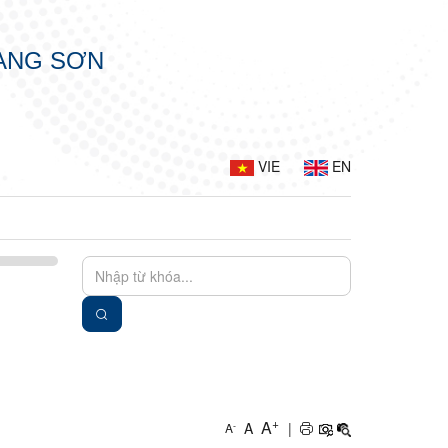
LẠNG SƠN
VIE
EN
+
A
A
|
-
A