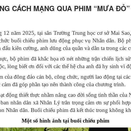
G CÁCH MẠNG QUA PHIM “MƯA ĐỎ” 
ng 12 năm 2025, tại sân Trường Trung học cơ sở Mai Sa
chức buổi chiếu phim lưu động phục vụ Nhân dân. Bộ ph
ến đấu kiên cường, anh dũng của quân và dân ta trong các
ực, bộ phim đã khắc họa rõ nét những trận chiến lịch 
, lòng biết ơn đối với các thế hệ cha anh đã hy sinh vì độ
 của đông đảo cán bộ, công chức, người lao động tại các 
úc cảm đã góp phần tạo nên thành công của chương trình.
oạt động thiết thực nhằm nâng cao đời sống tinh thần của
 ban nhân dân xã Nhân Lý trân trọng cảm ơn sự phối hợ
on Nhân dân. Buổi chiếu phim đã kết thúc trong không khí
Một số hình ảnh tại buổi chiếu phim