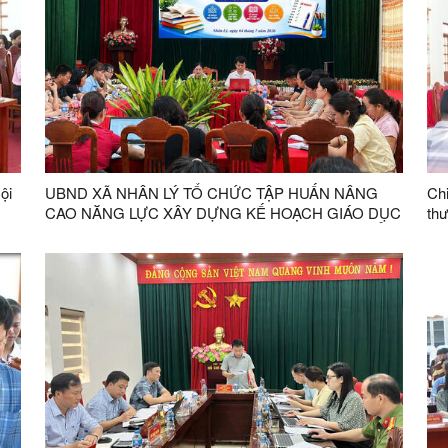
ội
UBND XÃ NHÂN LÝ TỔ CHỨC TẬP HUẤN NÂNG
Chi
CAO NĂNG LỰC XÂY DỰNG KẾ HOẠCH GIÁO DỤC
thư
NHÀ TRƯỜNG VÀ KẾ HOẠCH DẠY HỌC CẤP TIỂU
HỌC